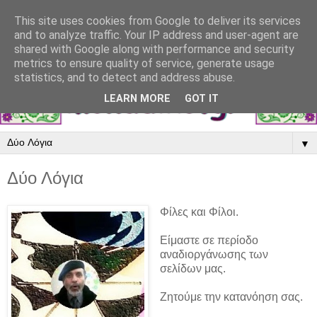
This site uses cookies from Google to deliver its services
and to analyze traffic. Your IP address and user-agent are
shared with Google along with performance and security
metrics to ensure quality of service, generate usage
statistics, and to detect and address abuse.
LEARN MORE
GOT IT
▼
Δύο Λόγια
Φίλες και Φίλοι.
Είμαστε σε περίοδο
αναδιοργάνωσης των
σελίδων μας.
Ζητούμε την κατανόηση σας.